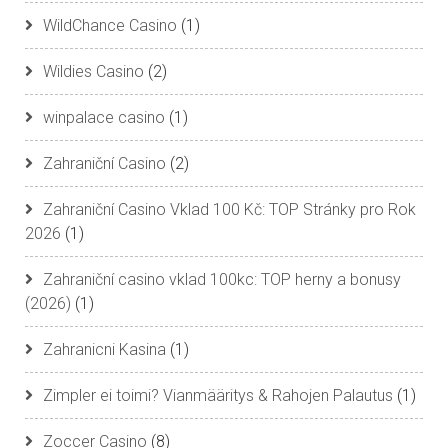
WildChance Casino
(1)
Wildies Casino
(2)
winpalace casino
(1)
Zahraniční Casino
(2)
Zahraniční Casino Vklad 100 Kč: TOP Stránky pro Rok
2026
(1)
Zahraniční casino vklad 100kc: TOP herny a bonusy
(2026)
(1)
Zahranicni Kasina
(1)
Zimpler ei toimi? Vianmääritys & Rahojen Palautus
(1)
Zoccer Casino
(8)