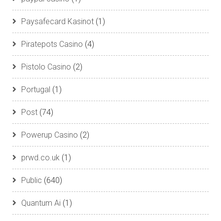
Paysafecard Kasinot
(1)
Piratepots Casino
(4)
Pistolo Casino
(2)
Portugal
(1)
Post
(74)
Powerup Casino
(2)
prwd.co.uk
(1)
Public
(640)
Quantum Ai
(1)