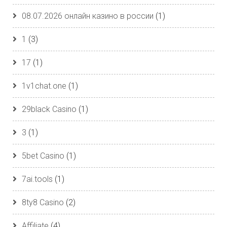
08.07.2026 онлайн казино в россии
(1)
1
(3)
17
(1)
1v1chat.one
(1)
29black Casino
(1)
3
(1)
5bet Casino
(1)
7ai.tools
(1)
8ty8 Casino
(2)
Affiliate
(4)