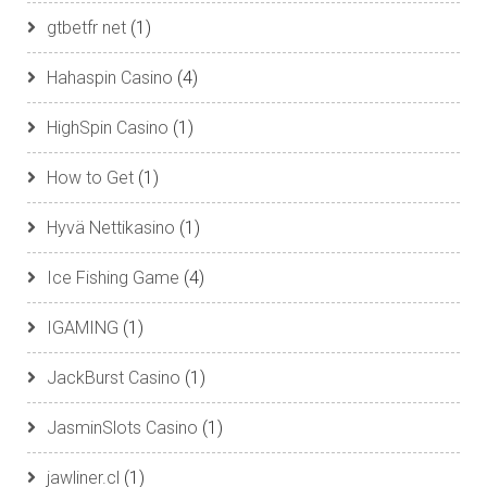
gtbetfr net
(1)
Hahaspin Casino
(4)
HighSpin Casino
(1)
How to Get
(1)
Hyvä Nettikasino
(1)
Ice Fishing Game
(4)
IGAMING
(1)
JackBurst Casino
(1)
JasminSlots Casino
(1)
jawliner.cl
(1)