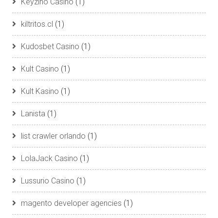
Keyzino Casino
(1)
kiltritos.cl
(1)
Kudosbet Casino
(1)
Kult Casino
(1)
Kult Kasino
(1)
Lanista
(1)
list crawler orlando
(1)
LolaJack Casino
(1)
Lussurio Casino
(1)
magento developer agencies
(1)