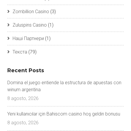
Zombillion Casino
(3)
Zuluspins Casino
(1)
Наші Партнери
(1)
Текста
(79)
Recent Posts
Domina el juego entiende la estructura de apuestas con
winum argentina
8 agosto, 2026
Yeni kullanıcılar için Bahiscom casino hoş geldin bonusu
8 agosto, 2026