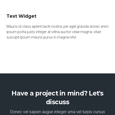
Text Widget
Mauris id class aptent taciti nostra, per eget gravida donec enim
ipsum porta justo integer at velna auctor vitae magna, vitae
suscipit ipsum mauris purus in magna nihil
Have a project in mind? Let's
discuss
Donec vel sapien augue integer urna vel turpis cursus