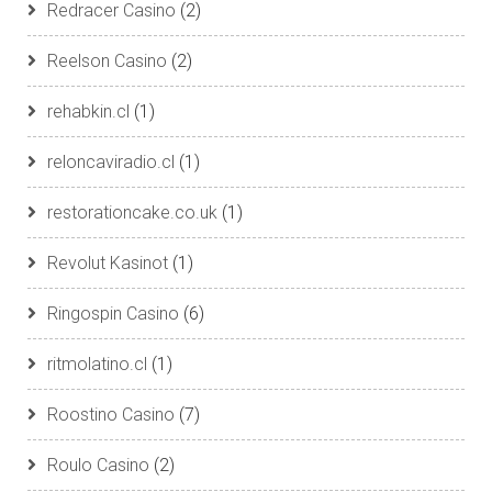
Redracer Casino
(2)
Reelson Casino
(2)
rehabkin.cl
(1)
reloncaviradio.cl
(1)
restorationcake.co.uk
(1)
Revolut Kasinot
(1)
Ringospin Casino
(6)
ritmolatino.cl
(1)
Roostino Casino
(7)
Roulo Casino
(2)