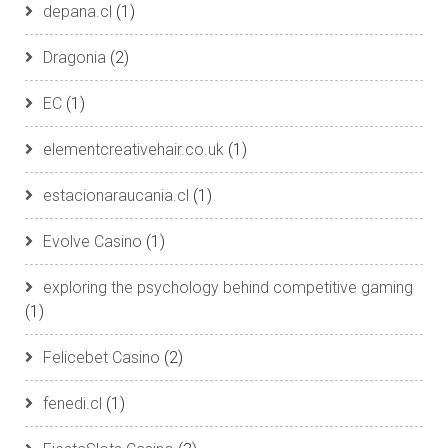
depana.cl
(1)
Dragonia
(2)
EC
(1)
elementcreativehair.co.uk
(1)
estacionaraucania.cl
(1)
Evolve Casino
(1)
exploring the psychology behind competitive gaming
(1)
Felicebet Casino
(2)
fenedi.cl
(1)