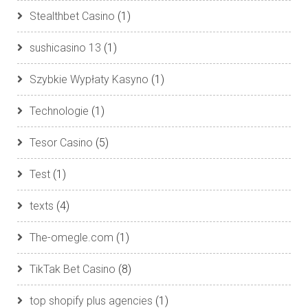
Stealthbet Casino
(1)
sushicasino 13
(1)
Szybkie Wypłaty Kasyno
(1)
Technologie
(1)
Tesor Casino
(5)
Test
(1)
texts
(4)
The-omegle.com
(1)
TikTak Bet Casino
(8)
top shopify plus agencies
(1)