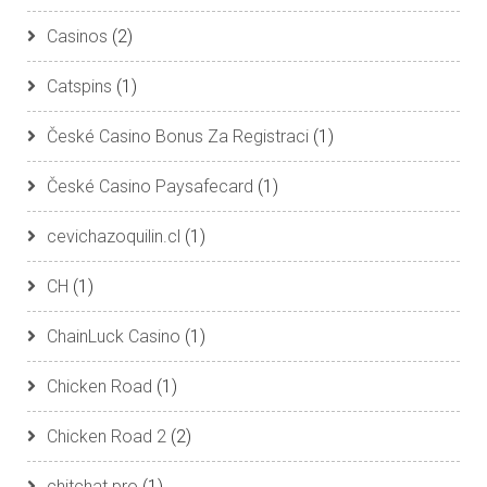
Casinos
(2)
Catspins
(1)
České Casino Bonus Za Registraci
(1)
České Casino Paysafecard
(1)
cevichazoquilin.cl
(1)
CH
(1)
ChainLuck Casino
(1)
Chicken Road
(1)
Chicken Road 2
(2)
chitchat.pro
(1)