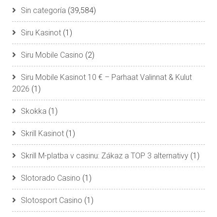
Sin categoría
(39,584)
Siru Kasinot
(1)
Siru Mobile Casino
(2)
Siru Mobile Kasinot 10 € – Parhaat Valinnat & Kulut
2026
(1)
Skokka
(1)
Skrill Kasinot
(1)
Skrill M-platba v casinu: Zákaz a TOP 3 alternativy
(1)
Slotorado Casino
(1)
Slotosport Casino
(1)