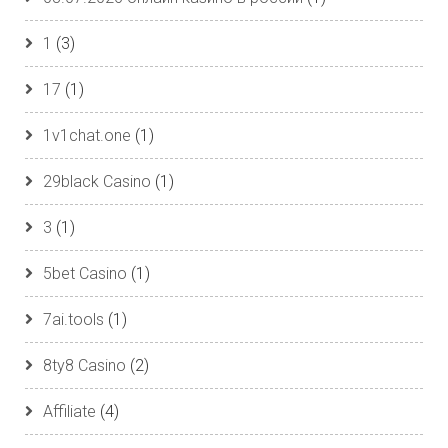
1
(3)
17
(1)
1v1chat.one
(1)
29black Casino
(1)
3
(1)
5bet Casino
(1)
7ai.tools
(1)
8ty8 Casino
(2)
Affiliate
(4)