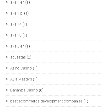
aks 1 en
(1)
aks 1 pl
(1)
aks 14
(1)
aks 18
(1)
aks 3 en
(1)
apuestas
(2)
Asino Casino
(1)
Avia Masters
(1)
Bananzia Casino
(6)
best ecommerce development companies
(1)