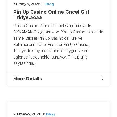
in
31 mayo, 2026
Blog
Pin Up Casino Online Gncel Giri
Trkiye.3433
Pin Up Casino Online Güncel Giriş Türkiye ▶️
OYNAMAK Содержимое Pin Up Casino Hakkında
Temel Bilgiler Pin Up Casino’da Türkiye
Kullanıcılarına Özel Fırsatlar Pin Up Casino,
Türkiye’deki oyuncular için en uygun ve en
eğlenceli seçenekler sunuyor. Pın Up giriş
sayfasında,…
0
More Details
in
29 mayo, 2026
Blog