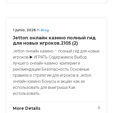
in
1 junio, 2026
Blog
Jetton онлайн казино полный гид
для новых игроков.2105 (2)
Jetton онлайн казино – полный гид для новых
игроков ▶️ ИГРАТЬ Содержимое Выбор
лучшего онлайн казино: критерии и
рекомендации Безопасность Основные
правила и стратегии для игроков в Jetton
онлайн казино Бонусы и акции: как их
использовать для выигрыша Как
использовать…
0
More Details