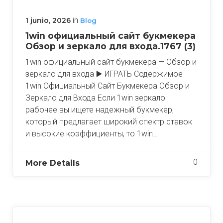
in
1 junio, 2026
Blog
1win официальный сайт букмекера
Обзор и зеркало для входа.1767 (3)
1win официальный сайт букмекера — Обзор и
зеркало для входа ▶️ ИГРАТЬ Содержимое
1win Официальный Сайт Букмекера Обзор и
Зеркало для Входа Если 1win зеркало
рабочее вы ищете надежный букмекер,
который предлагает широкий спектр ставок
и высокие коэффициенты, то 1win…
0
More Details