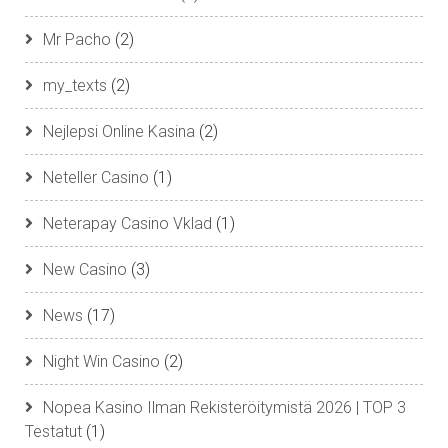
Mr Pacho
(2)
my_texts
(2)
Nejlepsi Online Kasina
(2)
Neteller Casino
(1)
Neterapay Casino Vklad
(1)
New Casino
(3)
News
(17)
Night Win Casino
(2)
Nopea Kasino Ilman Rekisteröitymistä 2026 | TOP 3
Testatut
(1)