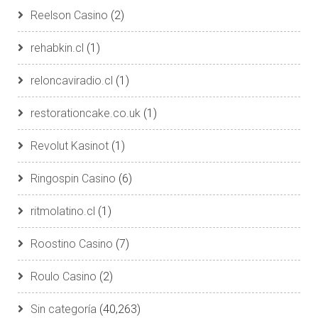
Reelson Casino
(2)
rehabkin.cl
(1)
reloncaviradio.cl
(1)
restorationcake.co.uk
(1)
Revolut Kasinot
(1)
Ringospin Casino
(6)
ritmolatino.cl
(1)
Roostino Casino
(7)
Roulo Casino
(2)
Sin categoría
(40,263)