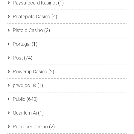
Paysafecard Kasinot
(1)
Piratepots Casino
(4)
Pistolo Casino
(2)
Portugal
(1)
Post
(74)
Powerup Casino
(2)
prwd.co.uk
(1)
Public
(640)
Quantum Ai
(1)
Redracer Casino
(2)