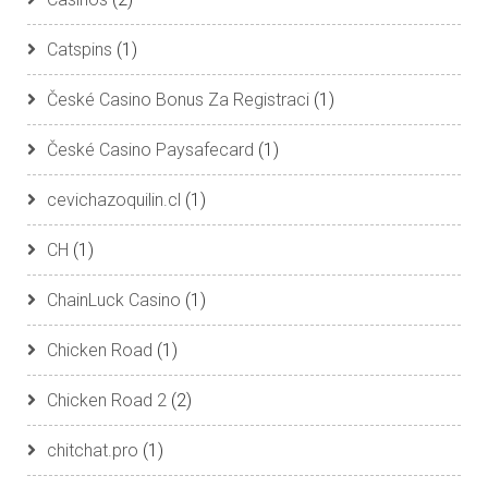
Catspins
(1)
České Casino Bonus Za Registraci
(1)
České Casino Paysafecard
(1)
cevichazoquilin.cl
(1)
CH
(1)
ChainLuck Casino
(1)
Chicken Road
(1)
Chicken Road 2
(2)
chitchat.pro
(1)