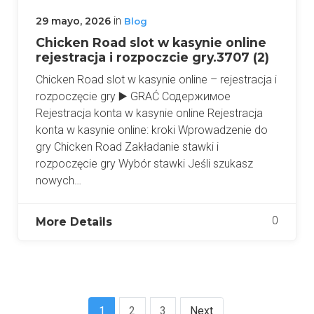
in
29 mayo, 2026
Blog
Chicken Road slot w kasynie online
rejestracja i rozpoczcie gry.3707 (2)
Chicken Road slot w kasynie online – rejestracja i
rozpoczęcie gry ▶️ GRAĆ Содержимое
Rejestracja konta w kasynie online Rejestracja
konta w kasynie online: kroki Wprowadzenie do
gry Chicken Road Zakładanie stawki i
rozpoczęcie gry Wybór stawki Jeśli szukasz
nowych…
0
More Details
1
2
3
Next