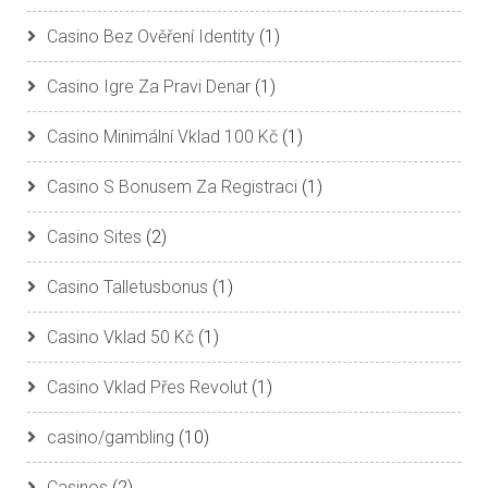
Casino Bez Ověření Identity
(1)
Casino Igre Za Pravi Denar
(1)
Casino Minimální Vklad 100 Kč
(1)
Casino S Bonusem Za Registraci
(1)
Casino Sites
(2)
Casino Talletusbonus
(1)
Casino Vklad 50 Kč
(1)
Casino Vklad Přes Revolut
(1)
casino/gambling
(10)
Casinos
(2)