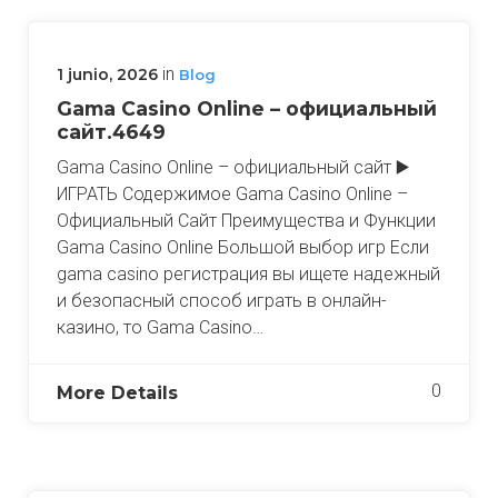
in
1 junio, 2026
Blog
Gama Casino Online – официальный
сайт.4649
Gama Casino Online – официальный сайт ▶️
ИГРАТЬ Содержимое Gama Casino Online –
Официальный Сайт Преимущества и Функции
Gama Casino Online Большой выбор игр Если
gama casino регистрация вы ищете надежный
и безопасный способ играть в онлайн-
казино, то Gama Casino…
0
More Details