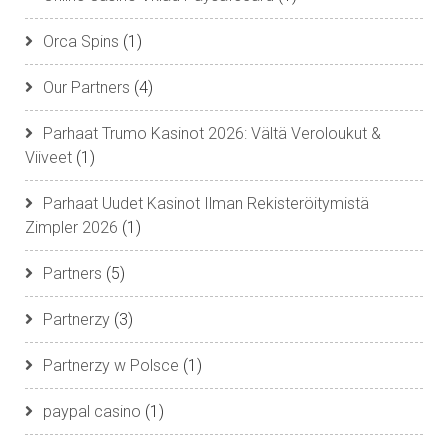
Orca Spins
(1)
Our Partners
(4)
Parhaat Trumo Kasinot 2026: Vältä Veroloukut &
Viiveet
(1)
Parhaat Uudet Kasinot Ilman Rekisteröitymistä
Zimpler 2026
(1)
Partners
(5)
Partnerzy
(3)
Partnerzy w Polsce
(1)
paypal casino
(1)