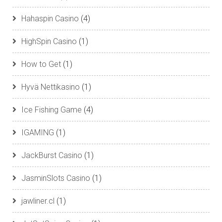
Hahaspin Casino
(4)
HighSpin Casino
(1)
How to Get
(1)
Hyvä Nettikasino
(1)
Ice Fishing Game
(4)
IGAMING
(1)
JackBurst Casino
(1)
JasminSlots Casino
(1)
jawliner.cl
(1)