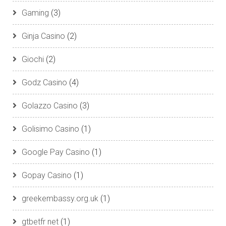
Gaming
(3)
Ginja Casino
(2)
Giochi
(2)
Godz Casino
(4)
Golazzo Casino
(3)
Golisimo Casino
(1)
Google Pay Casino
(1)
Gopay Casino
(1)
greekembassy.org.uk
(1)
gtbetfr net
(1)