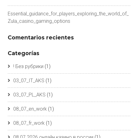
Essential_guidance_for_players_exploring_the_world_of_
Zula_casino_gaming_options
Comentarios recientes
Categorías
! Без рубрики
(1)
03_07_IT_AKS
(1)
03_07_PL_AKS
(1)
08_07_en_work
(1)
08_07_fr_work
(1)
08.07.2026 онлайн казино в россии
(1)