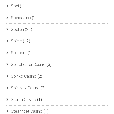
Spei
(1)
Speicasino
(1)
Spellen
(21)
Spiele
(12)
Spinbara
(1)
SpinChester Casino
(3)
Spinko Casino
(2)
SpinLynx Casino
(3)
Starda Casino
(1)
Stealthbet Casino
(1)