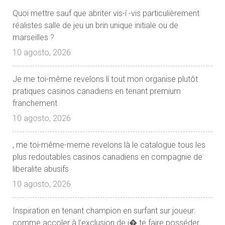
Quoi mettre sauf que abriter vis-í -vis particulièrement
réalistes salle de jeu un brin unique initiale ou de
marseilles ?
10 agosto, 2026
Je me toi-même revelons lí tout mon organise plutôt
pratiques casinos canadiens en tenant premium
franchement
10 agosto, 2026
, me toi-même-meme revelons là le catalogue tous les
plus redoutables casinos canadiens en compagnie de
liberalite abusifs
10 agosto, 2026
Inspiration en tenant champion en surfant sur joueur:
comme accoler à l’exclusion de i� te faire posséder