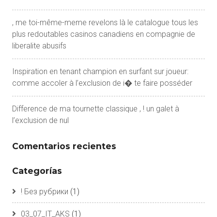
, me toi-même-meme revelons là le catalogue tous les
plus redoutables casinos canadiens en compagnie de
liberalite abusifs
Inspiration en tenant champion en surfant sur joueur:
comme accoler à l’exclusion de i� te faire posséder
Difference de ma tournette classique , ! un galet à
l’exclusion de nul
Comentarios recientes
Categorías
! Без рубрики
(1)
03_07_IT_AKS
(1)