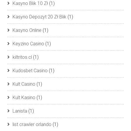
Kasyno Blik 10 Zł
(1)
Kasyno Depozyt 20 Zł Blik
(1)
Kasyno Online
(1)
Keyzino Casino
(1)
kiltritos.cl
(1)
Kudosbet Casino
(1)
Kult Casino
(1)
Kult Kasino
(1)
Lanista
(1)
list crawler orlando
(1)