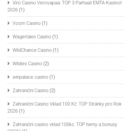
Viro Casino Verovapaa: TOP 3 Parhaat EMTA-Kasinot
2026
(1)
Voom Casino
(1)
Wagertales Casino
(1)
WildChance Casino
(1)
Wildies Casino
(2)
winpalace casino
(1)
Zahraniční Casino
(2)
Zahraniční Casino Vklad 100 Kč: TOP Stránky pro Rok
2026
(1)
Zahraniční casino vklad 100kc: TOP herny a bonusy