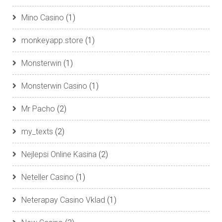
Mino Casino
(1)
monkeyapp.store
(1)
Monsterwin
(1)
Monsterwin Casino
(1)
Mr Pacho
(2)
my_texts
(2)
Nejlepsi Online Kasina
(2)
Neteller Casino
(1)
Neterapay Casino Vklad
(1)