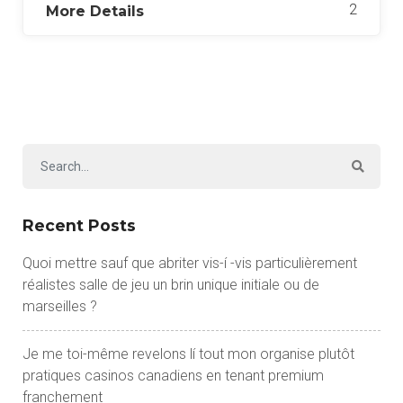
2
More Details
Recent Posts
Quoi mettre sauf que abriter vis-í -vis particulièrement
réalistes salle de jeu un brin unique initiale ou de
marseilles ?
Je me toi-même revelons lí tout mon organise plutôt
pratiques casinos canadiens en tenant premium
franchement