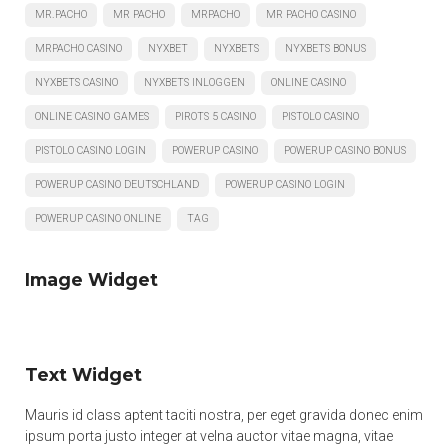
MR.PACHO
MR PACHO
MRPACHO
MR PACHO CASINO
MRPACHO CASINO
NYXBET
NYXBETS
NYXBETS BONUS
NYXBETS CASINO
NYXBETS INLOGGEN
ONLINE CASINO
ONLINE CASINO GAMES
PIROTS 5 CASINO
PISTOLO CASINO
PISTOLO CASINO LOGIN
POWERUP CASINO
POWERUP CASINO BONUS
POWERUP CASINO DEUTSCHLAND
POWERUP CASINO LOGIN
POWERUP CASINO ONLINE
TAG
Image Widget
Text Widget
Mauris id class aptent taciti nostra, per eget gravida donec enim
ipsum porta justo integer at velna auctor vitae magna, vitae