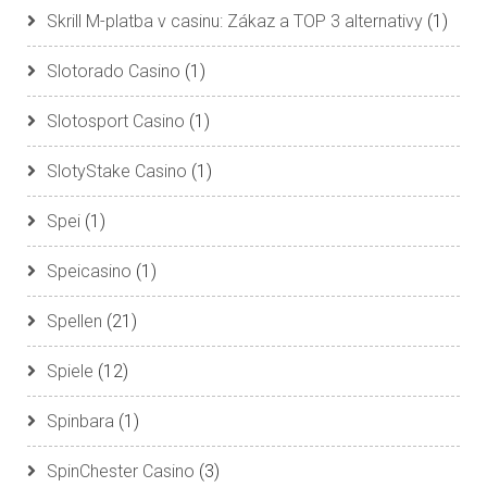
Skrill M-platba v casinu: Zákaz a TOP 3 alternativy
(1)
Slotorado Casino
(1)
Slotosport Casino
(1)
SlotyStake Casino
(1)
Spei
(1)
Speicasino
(1)
Spellen
(21)
Spiele
(12)
Spinbara
(1)
SpinChester Casino
(3)