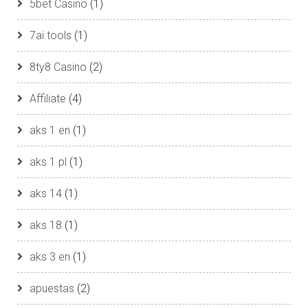
5bet Casino
(1)
7ai.tools
(1)
8ty8 Casino
(2)
Affiliate
(4)
aks 1 en
(1)
aks 1 pl
(1)
aks 14
(1)
aks 18
(1)
aks 3 en
(1)
apuestas
(2)