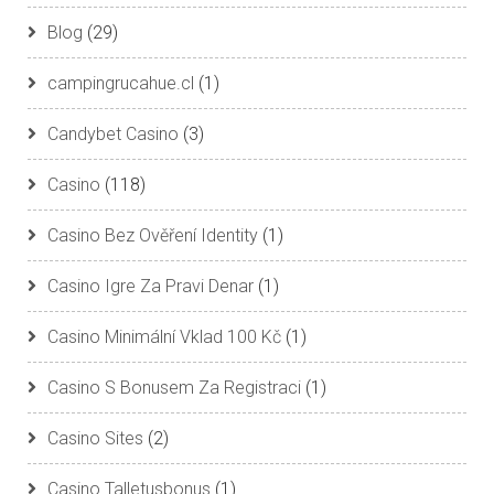
Blog
(29)
campingrucahue.cl
(1)
Candybet Casino
(3)
Casino
(118)
Casino Bez Ověření Identity
(1)
Casino Igre Za Pravi Denar
(1)
Casino Minimální Vklad 100 Kč
(1)
Casino S Bonusem Za Registraci
(1)
Casino Sites
(2)
Casino Talletusbonus
(1)