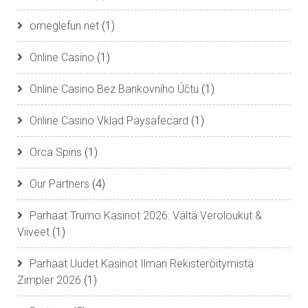
omeglefun.net
(1)
Online Casino
(1)
Online Casino Bez Bankovního Účtu
(1)
Online Casino Vklad Paysafecard
(1)
Orca Spins
(1)
Our Partners
(4)
Parhaat Trumo Kasinot 2026: Vältä Veroloukut &
Viiveet
(1)
Parhaat Uudet Kasinot Ilman Rekisteröitymistä
Zimpler 2026
(1)