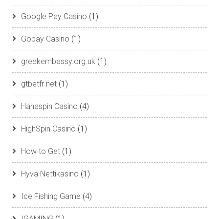
Google Pay Casino
(1)
Gopay Casino
(1)
greekembassy.org.uk
(1)
gtbetfr net
(1)
Hahaspin Casino
(4)
HighSpin Casino
(1)
How to Get
(1)
Hyvä Nettikasino
(1)
Ice Fishing Game
(4)
IGAMING
(1)