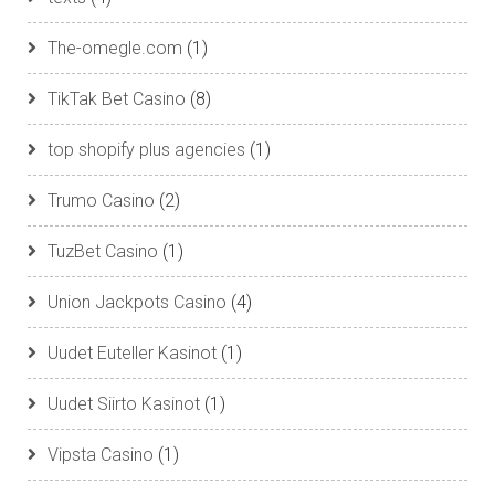
The-omegle.com
(1)
TikTak Bet Casino
(8)
top shopify plus agencies
(1)
Trumo Casino
(2)
TuzBet Casino
(1)
Union Jackpots Casino
(4)
Uudet Euteller Kasinot
(1)
Uudet Siirto Kasinot
(1)
Vipsta Casino
(1)