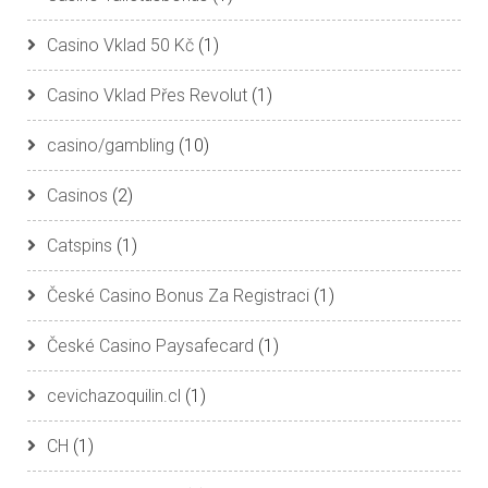
Casino Vklad 50 Kč
(1)
Casino Vklad Přes Revolut
(1)
casino/gambling
(10)
Casinos
(2)
Catspins
(1)
České Casino Bonus Za Registraci
(1)
České Casino Paysafecard
(1)
cevichazoquilin.cl
(1)
CH
(1)