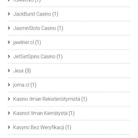
JackBurst Casino
(1)
JasminSlots Casino
(1)
jawliner.cl
(1)
JetSetSpins Casino
(1)
Jeux
(3)
joma.cl
(1)
Kasino Ilman Rekisteröitymistä
(1)
Kasinot Ilman Kierrätystä
(1)
Kasyno Bez Weryfikacji
(1)