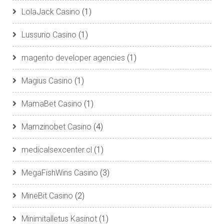
LolaJack Casino
(1)
Lussurio Casino
(1)
magento developer agencies
(1)
Magius Casino
(1)
MamaBet Casino
(1)
Mamzinobet Casino
(4)
medicalsexcenter.cl
(1)
MegaFishWins Casino
(3)
MineBit Casino
(2)
Minimitalletus Kasinot
(1)