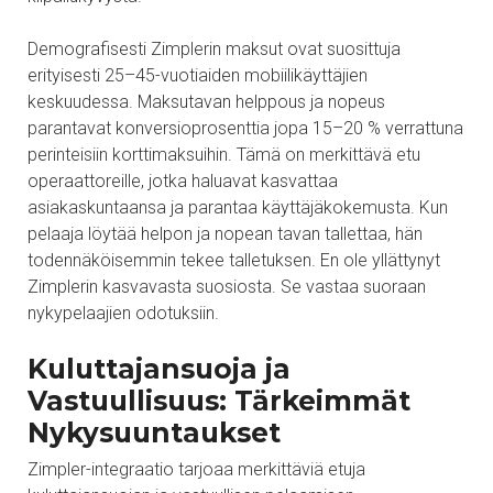
Demografisesti Zimplerin maksut ovat suosittuja
erityisesti 25–45-vuotiaiden mobiilikäyttäjien
keskuudessa. Maksutavan helppous ja nopeus
parantavat konversioprosenttia jopa 15–20 % verrattuna
perinteisiin korttimaksuihin. Tämä on merkittävä etu
operaattoreille, jotka haluavat kasvattaa
asiakaskuntaansa ja parantaa käyttäjäkokemusta. Kun
pelaaja löytää helpon ja nopean tavan tallettaa, hän
todennäköisemmin tekee talletuksen. En ole yllättynyt
Zimplerin kasvavasta suosiosta. Se vastaa suoraan
nykypelaajien odotuksiin.
Kuluttajansuoja ja
Vastuullisuus: Tärkeimmät
Nykysuuntaukset
Zimpler-integraatio tarjoaa merkittäviä etuja