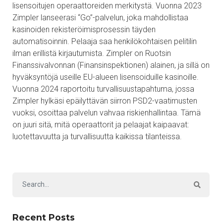
lisensoitujen operaattoreiden merkitystä. Vuonna 2023
Zimpler lanseerasi “Go”-palvelun, joka mahdollistaa
kasinoiden rekisteröimisprosessin täyden
automatisoinnin. Pelaaja saa henkilökohtaisen pelitilin
ilman erillistä kirjautumista. Zimpler on Ruotsin
Finanssivalvonnan (Finansinspektionen) alainen, ja sillä on
hyväksyntöjä useille EU-alueen lisensoiduille kasinoille.
Vuonna 2024 raportoitu turvallisuustapahtuma, jossa
Zimpler hylkäsi epäilyttävän siirron PSD2-vaatimusten
vuoksi, osoittaa palvelun vahvaa riskienhallintaa. Tämä
on juuri sitä, mitä operaattorit ja pelaajat kaipaavat:
luotettavuutta ja turvallisuutta kaikissa tilanteissa.
Recent Posts