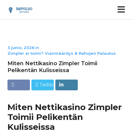
3 junio, 2026
in
Zimpler ei toimi? Vianmääritys & Rahojen Palautus
Miten Nettikasino Zimpler Toimii
Pelikentän Kulisseissa
Twitter
Facebo
Linkedin
Miten Nettikasino Zimpler
ok
Toimii Pelikentän
Kulisseissa