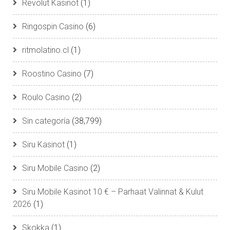
Revolut Kasinot
(1)
Ringospin Casino
(6)
ritmolatino.cl
(1)
Roostino Casino
(7)
Roulo Casino
(2)
Sin categoría
(38,799)
Siru Kasinot
(1)
Siru Mobile Casino
(2)
Siru Mobile Kasinot 10 € – Parhaat Valinnat & Kulut
2026
(1)
Skokka
(1)