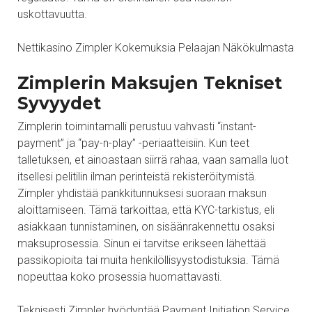
uskottavuutta.
Nettikasino Zimpler Kokemuksia Pelaajan Näkökulmasta
Zimplerin Maksujen Tekniset
Syvyydet
Zimplerin toimintamalli perustuu vahvasti “instant-
payment” ja “pay-n-play” -periaatteisiin. Kun teet
talletuksen, et ainoastaan siirrä rahaa, vaan samalla luot
itsellesi pelitilin ilman perinteistä rekisteröitymistä.
Zimpler yhdistää pankkitunnuksesi suoraan maksun
aloittamiseen. Tämä tarkoittaa, että KYC-tarkistus, eli
asiakkaan tunnistaminen, on sisäänrakennettu osaksi
maksuprosessia. Sinun ei tarvitse erikseen lähettää
passikopioita tai muita henkilöllisyystodistuksia. Tämä
nopeuttaa koko prosessia huomattavasti.
Teknisesti Zimpler hyödyntää Payment Initiation Service