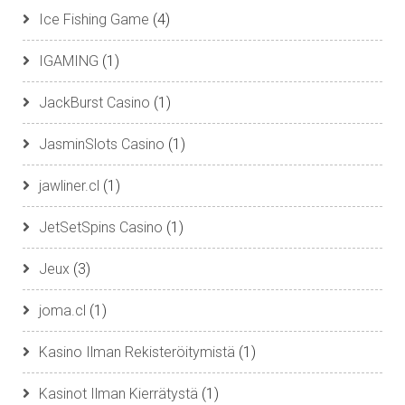
Ice Fishing Game
(4)
IGAMING
(1)
JackBurst Casino
(1)
JasminSlots Casino
(1)
jawliner.cl
(1)
JetSetSpins Casino
(1)
Jeux
(3)
joma.cl
(1)
Kasino Ilman Rekisteröitymistä
(1)
Kasinot Ilman Kierrätystä
(1)