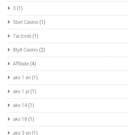
3
(1)
5bet Casino
(1)
7ai.tools
(1)
8ty8 Casino
(2)
Affiliate
(4)
aks 1 en
(1)
aks 1 pl
(1)
aks 14
(1)
aks 18
(1)
aks 3 en
(1)