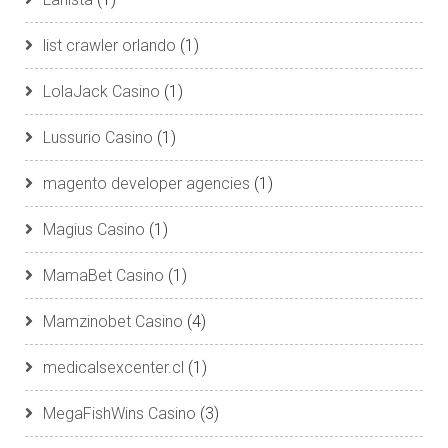
list crawler orlando
(1)
LolaJack Casino
(1)
Lussurio Casino
(1)
magento developer agencies
(1)
Magius Casino
(1)
MamaBet Casino
(1)
Mamzinobet Casino
(4)
medicalsexcenter.cl
(1)
MegaFishWins Casino
(3)