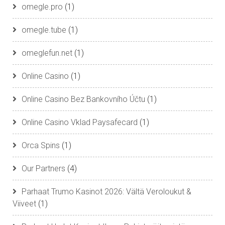
omegle.pro
(1)
omegle.tube
(1)
omeglefun.net
(1)
Online Casino
(1)
Online Casino Bez Bankovního Účtu
(1)
Online Casino Vklad Paysafecard
(1)
Orca Spins
(1)
Our Partners
(4)
Parhaat Trumo Kasinot 2026: Vältä Veroloukut &
Viiveet
(1)