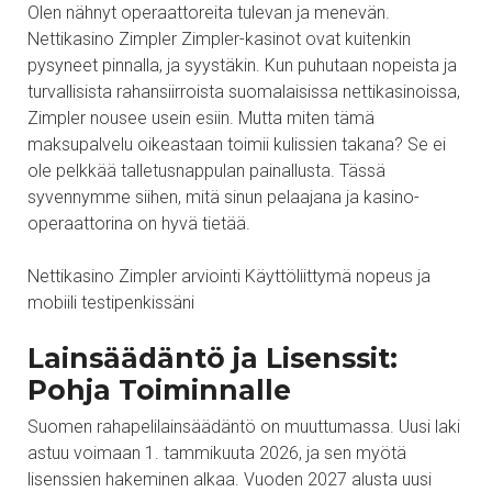
Olen nähnyt operaattoreita tulevan ja menevän.
Nettikasino Zimpler
Zimpler-kasinot ovat kuitenkin
pysyneet pinnalla, ja syystäkin. Kun puhutaan nopeista ja
turvallisista rahansiirroista suomalaisissa nettikasinoissa,
Zimpler nousee usein esiin. Mutta miten tämä
maksupalvelu oikeastaan toimii kulissien takana? Se ei
ole pelkkää talletusnappulan painallusta. Tässä
syvennymme siihen, mitä sinun pelaajana ja kasino-
operaattorina on hyvä tietää.
Nettikasino Zimpler arviointi Käyttöliittymä nopeus ja
mobiili testipenkissäni
Lainsäädäntö ja Lisenssit:
Pohja Toiminnalle
Suomen rahapelilainsäädäntö on muuttumassa. Uusi laki
astuu voimaan 1. tammikuuta 2026, ja sen myötä
lisenssien hakeminen alkaa. Vuoden 2027 alusta uusi